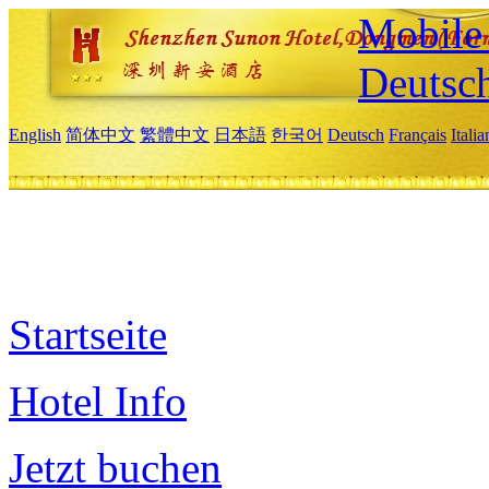
Mobile 
Deutsc
English
简体中文
繁體中文
日本語
한국어
Deutsch
Français
Itali
Startseite
Hotel Info
Jetzt buchen