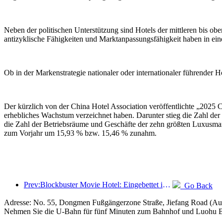
Neben der politischen Unterstützung sind Hotels der mittleren bis obe
antizyklische Fähigkeiten und Marktanpassungsfähigkeit haben in ei
Ob in der Markenstrategie nationaler oder internationaler führender 
Der kürzlich von der China Hotel Association veröffentlichte „202
erhebliches Wachstum verzeichnet haben. Darunter stieg die Zahl de
die Zahl der Betriebsräume und Geschäfte der zehn größten Luxusma
zum Vorjahr um 15,93 % bzw. 15,46 % zunahm.
Prev:Blockbuster Movie Hotel: Eingebettet in eine Reise aus Licht und Schatten definiert Blockbuster Movie Hotel ein neues Reiseerlebnis
Go Back
Adresse: No. 55, Dongmen Fußgängerzone Straße, Jiefang Road (Ausf
Nehmen Sie die U-Bahn für fünf Minuten zum Bahnhof und Luohu 