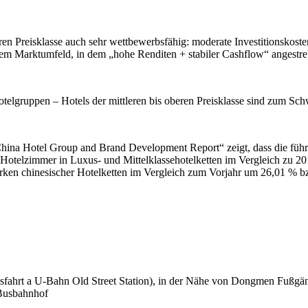
ren Preisklasse auch sehr wettbewerbsfähig: moderate Investitionskosten
nem Marktumfeld, in dem „hohe Renditen + stabiler Cashflow“ angestre
Hotelgruppen – Hotels der mittleren bis oberen Preisklasse sind zum S
5 China Hotel Group and Brand Development Report“ zeigt, dass die f
r Hotelzimmer in Luxus- und Mittelklassehotelketten im Vergleich zu 
rken chinesischer Hotelketten im Vergleich zum Vorjahr um 26,01 % b
ahrt a U-Bahn Old Street Station), in der Nähe von Dongmen Fußgäng
Busbahnhof