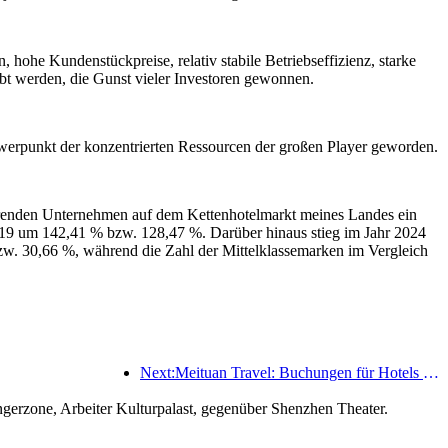
, hohe Kundenstückpreise, relativ stabile Betriebseffizienz, starke
bt werden, die Gunst vieler Investoren gewonnen.
chwerpunkt der konzentrierten Ressourcen der großen Player geworden.
ührenden Unternehmen auf dem Kettenhotelmarkt meines Landes ein
2019 um 142,41 % bzw. 128,47 %. Darüber hinaus stieg im Jahr 2024
zw. 30,66 %, während die Zahl der Mittelklassemarken im Vergleich
Next:Meituan Travel: Buchungen für Hotels mit hohen Sternen in Landkreisen während des Drachenbootfestes sind heiß, wobei Familien mit Kindern die Hauptkraft sind
erzone, Arbeiter Kulturpalast, gegenüber Shenzhen Theater.