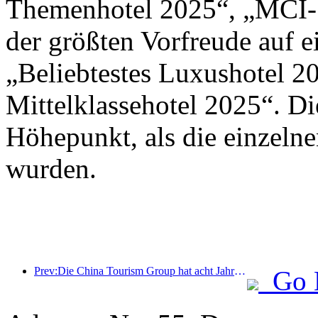
Themenhotel 2025“, „MCI-S
der größten Vorfreude auf 
„Beliebtestes Luxushotel 2
Mittelklassehotel 2025“. D
Höhepunkt, als die einzeln
wurden.
Prev:Die China Tourism Group hat acht Jahre in Folge an der China International Import Expo teilgenommen und dabei Verträge im Wert von über einer Milliarde US-Dollar abgeschlossen.
Go 