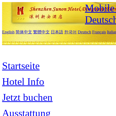
Mobile 
Deutsc
English
简体中文
繁體中文
日本語
한국어
Deutsch
Français
Itali
Startseite
Hotel Info
Jetzt buchen
Ausstattung