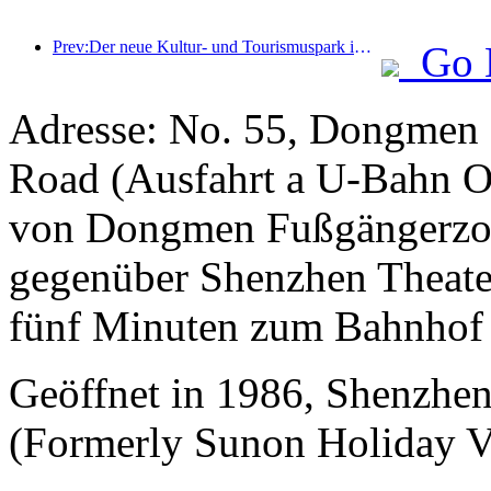
Prev:Der neue Kultur- und Tourismuspark im Pekinger Unterzentrum, der Pinnacle Park, wird dieses Jahr offiziell eröffnet.
Go 
Adresse: No. 55, Dongmen 
Road (Ausfahrt a U-Bahn Old
von Dongmen Fußgängerzone
gegenüber Shenzhen Theate
fünf Minuten zum Bahnhof
Geöffnet in 1986, Shenzh
(Formerly Sunon Holiday Vi