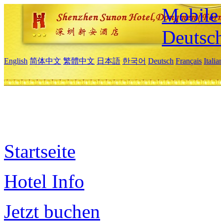
Mobile 
Deutsc
English
简体中文
繁體中文
日本語
한국어
Deutsch
Français
Itali
Startseite
Hotel Info
Jetzt buchen