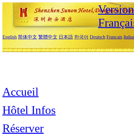
Versio
Françai
English
简体中文
繁體中文
日本語
한국어
Deutsch
Français
Itali
Accueil
Hôtel Infos
Réserver