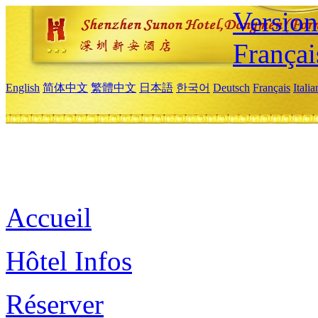
Versio
Françai
English
简体中文
繁體中文
日本語
한국어
Deutsch
Français
Itali
Accueil
Hôtel Infos
Réserver