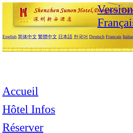
Versio
Françai
English
简体中文
繁體中文
日本語
한국어
Deutsch
Français
Itali
Accueil
Hôtel Infos
Réserver