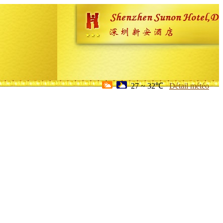
27 ~ 32℃
Détail météo