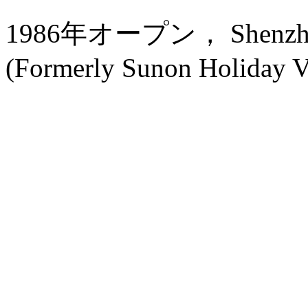
1986年オープン， Shenzhen 
(Formerly Sunon Holiday Vi