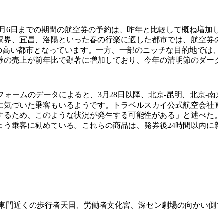
月28日から4月6日までの期間の航空券の予約は、昨年と比較して
家界、宜昌、洛陽といった春の行楽に適した都市では、航空券
気の高い都市となっています。一方、一部のニッチな目的地では
券の売上が前年比で顕著に増加しており、今年の清明節のダー
ットフォームのデータによると、3月28日以降、北京-昆明、北京
に気づいた乗客もいるようです。トラベルスカイ公式航空会社
するため、このような状況が発生する可能性がある」と述べた
よう乗客に勧めている。これらの商品は、発券後24時間以内に
は、東門近くの歩行者天国、労働者文化宮、深セン劇場の向かい