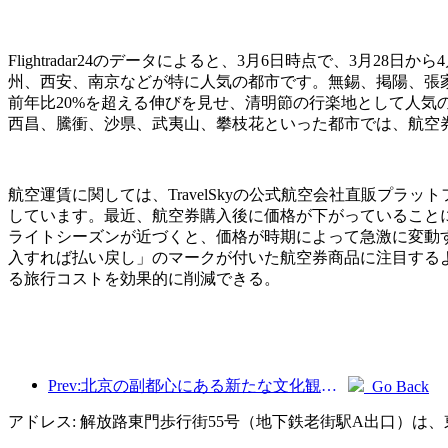
Flightradar24のデータによると、3月6日時点で、3
州、西安、南京などが特に人気の都市です。無錫、掲陽、張
前年比20%を超える伸びを見せ、清明節の行楽地として人
西昌、騰衝、沙県、武夷山、攀枝花といった都市では、航空
航空運賃に関しては、TravelSkyの公式航空会社直販プラ
しています。最近、航空券購入後に価格が下がっていること
ライトシーズンが近づくと、価格が時期によって急激に変動
入すれば払い戻し」のマークが付いた航空券商品に注目する
る旅行コストを効果的に削減できる。
Prev:北京の副都心にある新たな文化観光ランドマーク、ピナクルパークが今年正式にオープンする。
Go Back
アドレス: 解放路東門歩行街55号（地下鉄老街駅A出口）