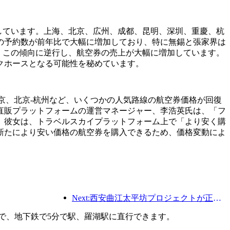
概ね増加しています。上海、北京、広州、成都、昆明、深圳、重慶、杭
の予約数が前年比で大幅に増加しており、特に無錫と張家界は
、この傾向に逆行し、航空券の売上が大幅に増加しています。
クホースとなる可能性を秘めています。
-南京、北京-杭州など、いくつかの人気路線の航空券価格が回復
直販プラットフォームの運営マネージャー、李浩英氏は、「フ
。彼女は、トラベルスカイプラットフォーム上で「より安く購
新たにより安い価格の航空券を購入できるため、価格変動によ
Next:西安曲江太平坊プロジェクトが正式に着工し、総建築面積は13万7000平方メートルとなる。
側で、地下鉄で5分で駅、羅湖駅に直行できます。