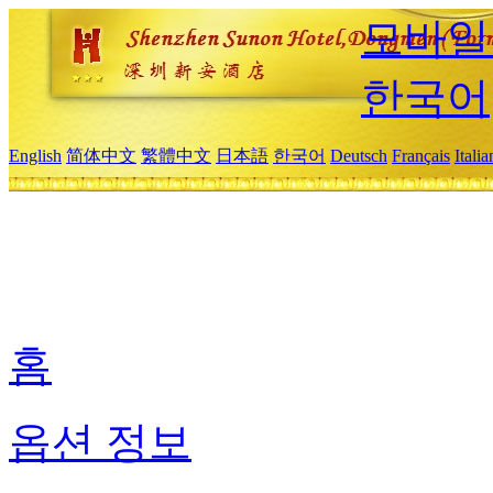
모바일
한국어
English
简体中文
繁體中文
日本語
한국어
Deutsch
Français
Itali
홈
옵션 정보