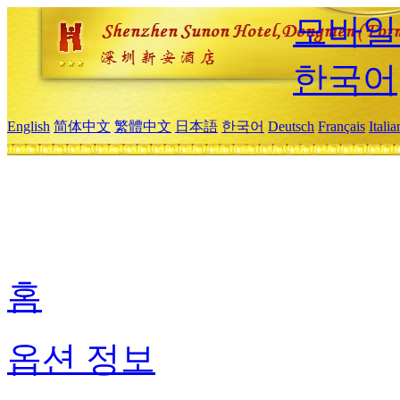
모바일
한국어
English
简体中文
繁體中文
日本語
한국어
Deutsch
Français
Itali
홈
옵션 정보