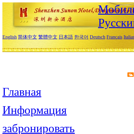
Мобиль
Русски
English
简体中文
繁體中文
日本語
한국어
Deutsch
Français
Itali
Главная
Информация
забронировать