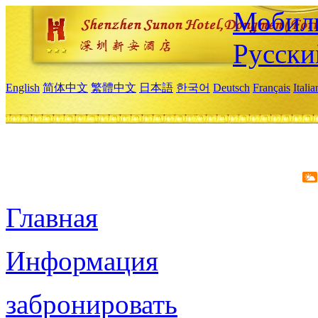
Мобиль
Русски
English
简体中文
繁體中文
日本語
한국어
Deutsch
Français
Itali
Главная
Информация
забронировать