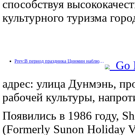
способствуя высококачест
культурного туризма горо
Prev:В период праздника Цинмин наблюдался всплеск путешествий из-за продленных отпусков, а поездки и любование цветами способствовали увеличению числа посетителей во многих городах.
Go 
адрес: улица Дунмэнь, про
рабочей культуры, напро
Появились в 1986 году, S
(Formerly Sunon Holiday Vi