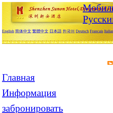
Мобиль
Русски
English
简体中文
繁體中文
日本語
한국어
Deutsch
Français
Itali
Главная
Информация
забронировать