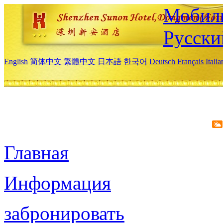
Мобиль
Русски
English
简体中文
繁體中文
日本語
한국어
Deutsch
Français
Itali
Главная
Информация
забронировать