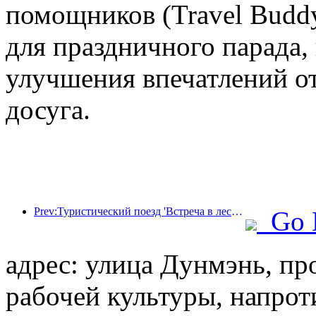
помощников (Travel Budd
для праздничного парада,
улучшения впечатлений от
досуга.
Prev:Туристический поезд 'Встреча в лесу Хулунбуир - Экспресс Дасинганлин - Поезд 'Звездный свет' - Путешествие в Тяньи' совершает свой первый рейс.
Go 
адрес: улица Дунмэнь, про
рабочей культуры, напро