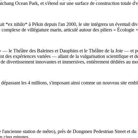
hang Ocean Park, et s'étend sur une surface de construction totale d'
t *ex nihilo* à Pékin depuis l'an 2000, le site intégrera un éventail div
de complexe de villégiature marin, articulé autour des piliers « Écologi
 » — le Théâtre des Baleines et Dauphins et le Théâtre de la Joie — et p
t des expériences variées — allant de la vulgarisation scientifique et de
s et de divertissement innovantes et immersives, entièrement dédiées au m
s dépassant les 4 millions, s'imposant ainsi comme un nouveau site emblé
'ancienne station de métro), près de Dongmen Pedestrian Street et du Pa
en cinq minutes