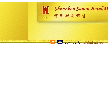
26 ~ 32℃
Détail météo