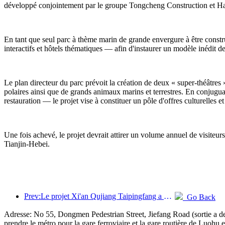
développé conjointement par le groupe Tongcheng Construction et Haic
En tant que seul parc à thème marin de grande envergure à être construi
interactifs et hôtels thématiques — afin d'instaurer un modèle inédit 
Le plan directeur du parc prévoit la création de deux « super-théâtres
polaires ainsi que de grands animaux marins et terrestres. En conjuguan
restauration — le projet vise à constituer un pôle d'offres culturelle
Une fois achevé, le projet devrait attirer un volume annuel de visiteur
Tianjin-Hebei.
Prev:Le projet Xi'an Qujiang Taipingfang a officiellement débuté sa construction, avec une superficie totale de 137 000 mètres carrés.
Go Back
Adresse: No 55, Dongmen Pedestrian Street, Jiefang Road (sortie a de l
prendre le métro pour la gare ferroviaire et la gare routière de Luohu 