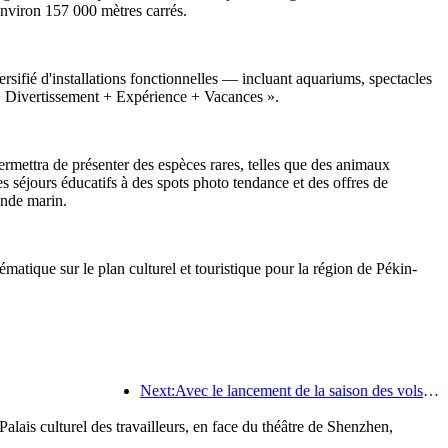
environ 157 000 mètres carrés.
ersifié d'installations fonctionnelles — incluant aquariums, spectacles
e + Divertissement + Expérience + Vacances ».
ermettra de présenter des espèces rares, telles que des animaux
s séjours éducatifs à des spots photo tendance et des offres de
onde marin.
matique sur le plan culturel et touristique pour la région de Pékin-
Next:Avec le lancement de la saison des vols été-automne, les trois aéroports de l'île de Hainan ont ajouté 41 nouvelles destinations.
lais culturel des travailleurs, en face du théâtre de Shenzhen,