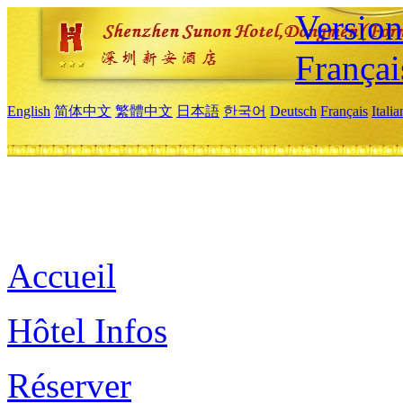
Versio
Françai
English
简体中文
繁體中文
日本語
한국어
Deutsch
Français
Itali
Accueil
Hôtel Infos
Réserver