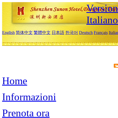
Version
Italiano
English
简体中文
繁體中文
日本語
한국어
Deutsch
Français
Itali
Home
Informazioni
Prenota ora