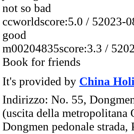
not so bad
ccworld
score:5.0 / 5
2023-0
good
m00204835
score:3.3 / 5
202
Book for friends
It's provided by
China Hol
Indirizzo: No. 55, Dongmen
(uscita della metropolitana 
Dongmen pedonale strada, Pa