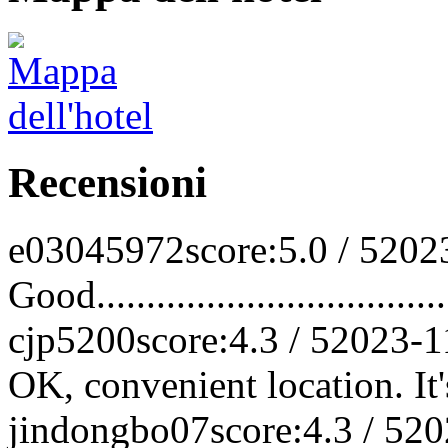
Recensioni
e03045972
score:5.0 / 5
202
Good.....................................
cjp5200
score:4.3 / 5
2023-1
OK, convenient location. It's 
jindongbo07
score:4.3 / 5
20