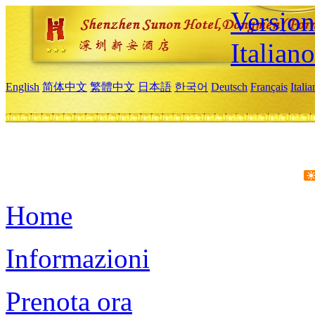
Version
Italiano
English
简体中文
繁體中文
日本語
한국어
Deutsch
Français
Itali
Home
Informazioni
Prenota ora