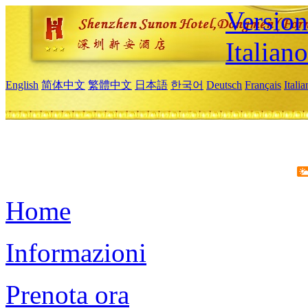
Version
Italiano
English
简体中文
繁體中文
日本語
한국어
Deutsch
Français
Itali
Home
Informazioni
Prenota ora