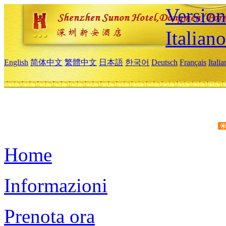
Version
Italiano
English
简体中文
繁體中文
日本語
한국어
Deutsch
Français
Itali
Home
Informazioni
Prenota ora