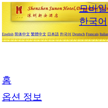
모바일
한국어
English
简体中文
繁體中文
日本語
한국어
Deutsch
Français
Itali
홈
옵션 정보